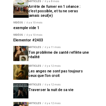
ARTICLES
il y a 8 mois
Arrête de fumer en 1 séance :
c’est possible, et tu ne seras
jamais seul(e)
VIDÉOS
il y a 10 mois
exemple vide 1
VIDÉOS
il y a 10 mois
Elementor #2403
ARTICLES
il y a 11 mois
Ton problème de santé reflète une
réalité
ARTICLES
il y a 12 mois
Les anges ne sont pas toujours
ceux que l’on croit
ARTICLES
il y a 12 mois
Traverser la nuit de sa vie
ARTICLES
il y a 12 mois