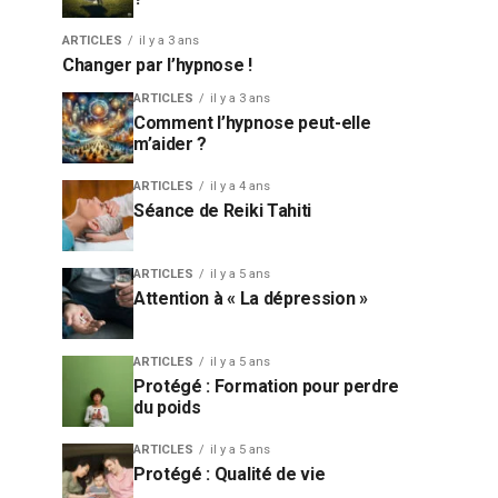
ARTICLES
il y a 3 ans
Changer par l’hypnose !
ARTICLES
il y a 3 ans
Comment l’hypnose peut-elle
m’aider ?
ARTICLES
il y a 4 ans
Séance de Reiki Tahiti
ARTICLES
il y a 5 ans
Attention à « La dépression »
ARTICLES
il y a 5 ans
Protégé : Formation pour perdre
du poids
ARTICLES
il y a 5 ans
Protégé : Qualité de vie