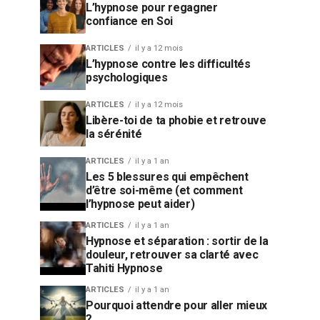
L’hypnose pour regagner
confiance en Soi
ARTICLES
il y a 12 mois
L’hypnose contre les difficultés
psychologiques
ARTICLES
il y a 12 mois
Libère-toi de ta phobie et retrouve
la sérénité
ARTICLES
il y a 1 an
Les 5 blessures qui empêchent
d’être soi-même (et comment
l’hypnose peut aider)
ARTICLES
il y a 1 an
Hypnose et séparation : sortir de la
douleur, retrouver sa clarté avec
Tahiti Hypnose
ARTICLES
il y a 1 an
Pourquoi attendre pour aller mieux
?