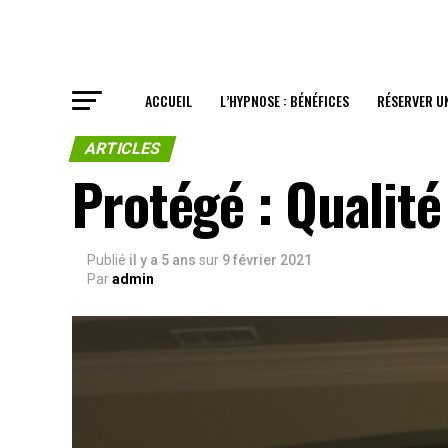
ACCUEIL
L’HYPNOSE : BÉNÉFICES
RÉSERVER U
ARTICLES
Protégé : Qualité
Publié
il y a 5 ans
sur
9 février 2021
Par
admin