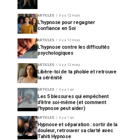
ARTICLES
il y a 12 mois
L’hypnose pour regagner
confiance en Soi
ARTICLES
il y a 12 mois
L’hypnose contre les difficultés
psychologiques
ARTICLES
il y a 12 mois
Libère-toi de ta phobie et retrouve
la sérénité
ARTICLES
il y a 1 an
Les 5 blessures qui empêchent
d’être soi-même (et comment
l’hypnose peut aider)
ARTICLES
il y a 1 an
Hypnose et séparation : sortir de la
douleur, retrouver sa clarté avec
Tahiti Hypnose