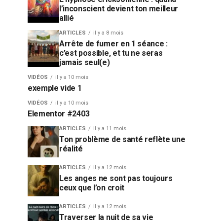
l’inconscient devient ton meilleur
allié
ARTICLES
il y a 8 mois
Arrête de fumer en 1 séance :
c’est possible, et tu ne seras
jamais seul(e)
VIDÉOS
il y a 10 mois
exemple vide 1
VIDÉOS
il y a 10 mois
Elementor #2403
ARTICLES
il y a 11 mois
Ton problème de santé reflète une
réalité
ARTICLES
il y a 12 mois
Les anges ne sont pas toujours
ceux que l’on croit
ARTICLES
il y a 12 mois
Traverser la nuit de sa vie