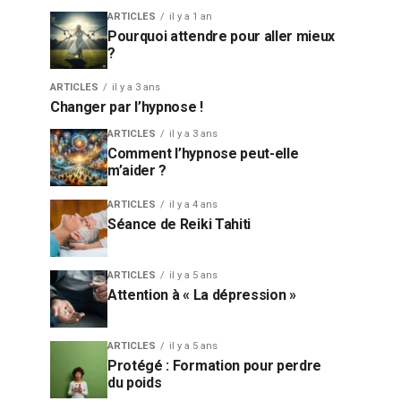
ARTICLES
il y a 1 an
Pourquoi attendre pour aller mieux
?
ARTICLES
il y a 3 ans
Changer par l’hypnose !
ARTICLES
il y a 3 ans
Comment l’hypnose peut-elle
m’aider ?
ARTICLES
il y a 4 ans
Séance de Reiki Tahiti
ARTICLES
il y a 5 ans
Attention à « La dépression »
ARTICLES
il y a 5 ans
Protégé : Formation pour perdre
du poids