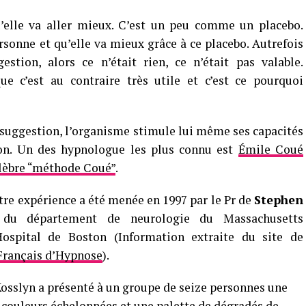
’elle va aller mieux. C’est un peu comme un placebo.
onne et qu’elle va mieux grâce à ce placebo. Autrefois
estion, alors ce n’était rien, ce n’était pas valable.
e c’est au contraire très utile et c’est ce pourquoi
 suggestion, l’organisme stimule lui même ses capacités
on. Un des hypnologue les plus connu est
Émile Coué
élèbre “méthode Coué”
.
tre expérience a été menée en 1997 par le Pr de
Stephen
 du département de neurologie du Massachusetts
ospital de Boston (Information extraite du site de
 Français d’Hypnose
).
osslyn a présenté à un groupe de seize personnes une
 couleurs échelonnées et une palette de dégradés de