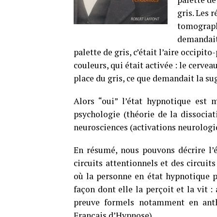
gris. Les 
tomograph
demandait 
palette de gris, c’était l’aire occipit
couleurs, qui était activée : le cervea
place du gris, ce que demandait la su
Alors “oui” l’état hypnotique est 
psychologie (théorie de la dissocia
neurosciences (activations neurologiq
En résumé, nous pouvons décrire l’é
circuits attentionnels et des circuit
où la personne en état hypnotique pe
façon dont elle la perçoit et la vit 
preuve formels notamment en anthr
Français d’Hypnose)