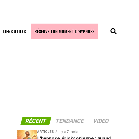
LIENS UTILES
RÉSERVE TON MOMENT D’HYPNOSE
RÉCENT
TENDANCE
VIDEO
ARTICLES
il y a 7 mois
L’hypnose éricksonienne : quand