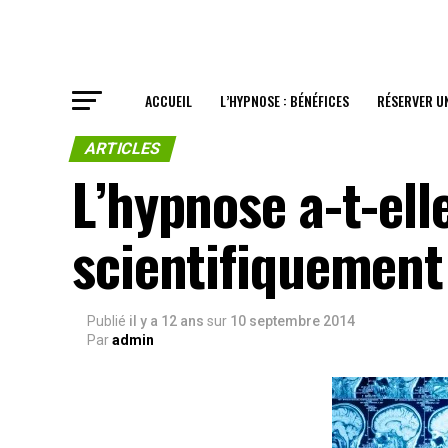
ACCUEIL
L’HYPNOSE : BÉNÉFICES
RÉSERVER U
ARTICLES
L’hypnose a-t-ell
scientifiquement
Publié
il y a 12 ans
sur
10 septembre 2014
Par
admin