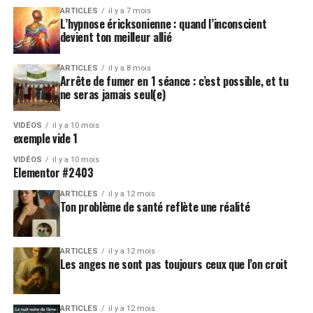
ARTICLES
il y a 7 mois
L’hypnose éricksonienne : quand l’inconscient
devient ton meilleur allié
ARTICLES
il y a 8 mois
Arrête de fumer en 1 séance : c’est possible, et tu
ne seras jamais seul(e)
VIDÉOS
il y a 10 mois
exemple vide 1
VIDÉOS
il y a 10 mois
Elementor #2403
ARTICLES
il y a 12 mois
Ton problème de santé reflète une réalité
ARTICLES
il y a 12 mois
Les anges ne sont pas toujours ceux que l’on croit
ARTICLES
il y a 12 mois