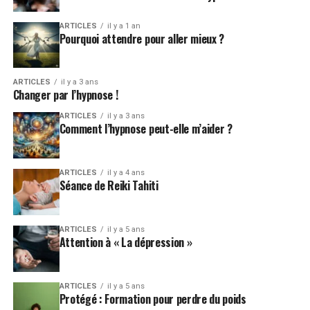
ARTICLES
il y a 1 an
Pourquoi attendre pour aller mieux ?
ARTICLES
il y a 3 ans
Changer par l’hypnose !
ARTICLES
il y a 3 ans
Comment l’hypnose peut-elle m’aider ?
ARTICLES
il y a 4 ans
Séance de Reiki Tahiti
ARTICLES
il y a 5 ans
Attention à « La dépression »
ARTICLES
il y a 5 ans
Protégé : Formation pour perdre du poids