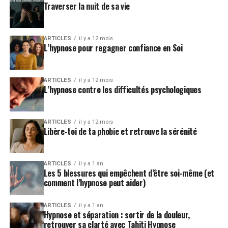
Traverser la nuit de sa vie
ARTICLES
il y a 12 mois
L’hypnose pour regagner confiance en Soi
ARTICLES
il y a 12 mois
L’hypnose contre les difficultés psychologiques
ARTICLES
il y a 12 mois
Libère-toi de ta phobie et retrouve la sérénité
ARTICLES
il y a 1 an
Les 5 blessures qui empêchent d’être soi-même (et
comment l’hypnose peut aider)
ARTICLES
il y a 1 an
Hypnose et séparation : sortir de la douleur,
retrouver sa clarté avec Tahiti Hypnose