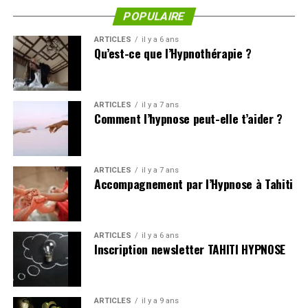
La Haute Autorité de Santé (HAS) reconnaît
POPULAIRE
l’hypnose comme une thérapie complémentaire
ARTICLES
il y a 6 ans
efficace, notamment dans la gestion de l’anxiété, de
Qu’est-ce que l’Hypnothérapie ?
la dépression et des troubles psychosomatiques.
À Tahiti, l’hypnose résonne avec
ARTICLES
il y a 7 ans
Comment l’hypnose peut-elle t’aider ?
la culture du Mana
En Polynésie française, la notion de
Mana
— cette
ARTICLES
il y a 7 ans
Accompagnement par l’Hypnose à Tahiti
énergie vitale, cette force intérieure — est
profondément ancrée dans la culture. L’hypnose
éricksonienne s’inscrit naturellement dans cette
vision : elle ne cherche pas à t’imposer quelque chose
ARTICLES
il y a 6 ans
Inscription newsletter TAHITI HYPNOSE
de l’extérieur, mais à
réveiller la force qui est déjà
en toi
.
Dans les îles comme Tahiti, Moorea, les Marquises ou
ARTICLES
il y a 9 ans