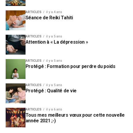
1. Ton esprit critique se met en pause :
Les
ARTICLES
il y a 4 ans
résistances mentales qui te disent “ça ne marchera
Séance de Reiki Tahiti
jamais”, “c’est trop difficile” s’estompent. Ton
inconscient devient plus réceptif aux suggestions
positives et aux métaphores thérapeutiques.
ARTICLES
il y a 5 ans
Attention à « La dépression »
2. Tu accèdes à tes ressources intérieures :
L’hypnose part du principe que
tu as déjà en toi les
ARTICLES
il y a 5 ans
capacités pour résoudre tes problèmes
. Le travail
Protégé : Formation pour perdre du poids
du thérapeute n’est pas de te “réparer”, mais de
t’aider à retrouver le chemin vers ces ressources.
ARTICLES
il y a 5 ans
Protégé : Qualité de vie
3. De nouveaux circuits neuronaux se créent :
En
suggérant de nouvelles façons de penser, de ressentir
et de réagir, l’hypnose aide ton cerveau à tracer de
ARTICLES
il y a 6 ans
nouveaux chemins. Avec la répétition (souvent 3 à 6
Tous mes meilleurs vœux pour cette nouvelle
séances), ces nouveaux chemins deviennent plus forts
année 2021 ;-)
que les anciens.