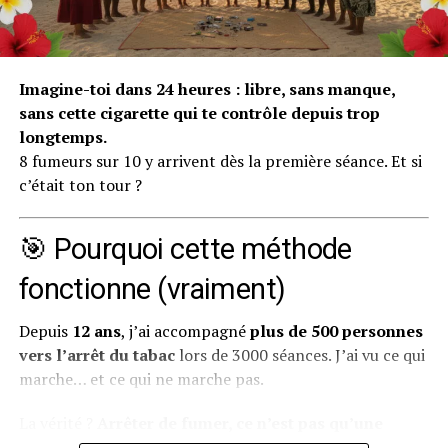
intérieures, celles que tu possèdes déjà mais que tu
n’arrives pas à mobiliser seul.
Pourquoi on s’habitue à aller
Imagine-toi dans 24 heures : libre, sans manque,
sans cette cigarette qui te contrôle depuis trop
mal (et pourquoi c’est
longtemps.
8 fumeurs sur 10 y arrivent dès la première séance. Et si
dangereux)
c’était ton tour ?
Notre cerveau est une machine d’adaptation
extraordinaire. Il cherche constamment à économiser
🎯 Pourquoi cette méthode
de l’énergie et à créer des automatismes. Quand tu vis
fonctionne (vraiment)
dans un état de mal-être prolongé — que ce soit de la
tristesse, de l’anxiété, de la colère ou du
Depuis
12 ans
, j’ai accompagné
plus de 500 personnes
découragement — ton cerveau finit par considérer
vers l’arrêt du tabac
lors de 3000 séances. J’ai vu ce qui
cet état comme “normal”. C’est ce qu’on appelle en
marche… et ce qui ne marche pas.
psychologie une
habitude émotionnelle
.
La vérité ?
Arrêter de fumer, ce n’est pas qu’une
Concrètement, voici comment ça fonctionne :
question de volonté.