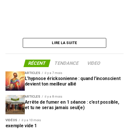
pour ne pas prendre de risques. Ces bénéfices
(suite…)
secondaires rendent le changement encore plus
difficile.
Selon une étude de l’INSERM (Institut national de la
santé et de la recherche médicale), l’hypnose permet
de
modifier ces automatismes en accédant
LIRE LA SUITE
directement à l’inconscient
, là où se trouvent ces
schémas répétitifs.
RÉCENT
TENDANCE
VIDEO
L’addiction aux pensées
ARTICLES
il y a 7 mois
L’hypnose éricksonienne : quand l’inconscient
négatives : un piège invisible
devient ton meilleur allié
On parle souvent d’addiction à l’alcool, au tabac, aux
ARTICLES
il y a 8 mois
Arrête de fumer en 1 séance : c’est possible,
écrans. Mais on parle rarement de l’addiction la plus
et tu ne seras jamais seul(e)
répandue :
l’addiction à nos propres pensées
toxiques
.
VIDÉOS
il y a 10 mois
exemple vide 1