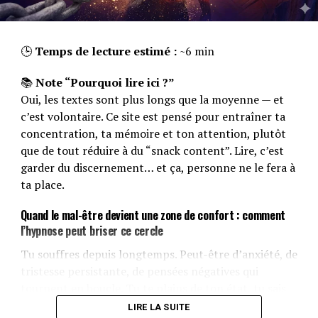
🕒
Temps de lecture estimé :
~6 min
📚
Note “Pourquoi lire ici ?”
Oui, les textes sont plus longs que la moyenne — et
c’est volontaire. Ce site est pensé pour entraîner ta
concentration, ta mémoire et ton attention, plutôt
que de tout réduire à du “snack content”. Lire, c’est
garder du discernement… et ça, personne ne le fera à
ta place.
Quand le mal-être devient une zone de confort : comment
l’hypnose peut briser ce cercle
Tu souffres depuis longtemps. Peut-être d’anxiété, de
tristesse persistante, de pensées négatives qui
tournent en boucle. Tu te plains de ton état, tu sais
que ça ne va pas, mais au fond… tu ne fais rien pour
LIRE LA SUITE