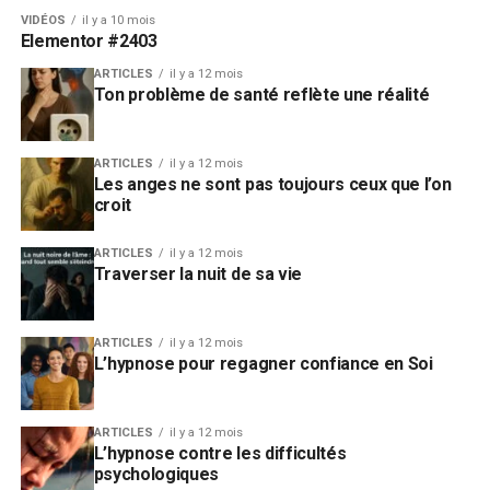
Réfléchis un instant. Combien de fois par jour penses-
VIDÉOS
il y a 10 mois
tu : “Je ne suis pas assez bien”, “Personne ne me
Elementor #2403
comprend”, “De toute façon, ça ne marchera pas” ?
ARTICLES
il y a 12 mois
Ces pensées ne sont pas anodines. Elles produisent
Ton problème de santé reflète une réalité
des émotions — tristesse, colère, anxiété — qui, à leur
tour, libèrent des substances chimiques dans ton
cerveau (comme le cortisol, l’hormone du stress).
ARTICLES
il y a 12 mois
Les anges ne sont pas toujours ceux que l’on
croit
Et voici le piège :
ton cerveau peut devenir
dépendant de ces substances
. Tout comme un
ARTICLES
il y a 12 mois
fumeur devient dépendant à la nicotine, tu peux
Traverser la nuit de sa vie
devenir dépendant à tes émotions négatives.
Inconsciemment, tu continues à alimenter ces
pensées pour maintenir cet état chimique familier.
ARTICLES
il y a 12 mois
L’hypnose pour regagner confiance en Soi
C’est un cercle vicieux.
L’hypnose éricksonienne intervient précisément à ce
ARTICLES
il y a 12 mois
niveau. Elle permet de
reprogrammer ces schémas
L’hypnose contre les difficultés
de pensée
en contournant les résistances du mental
psychologiques