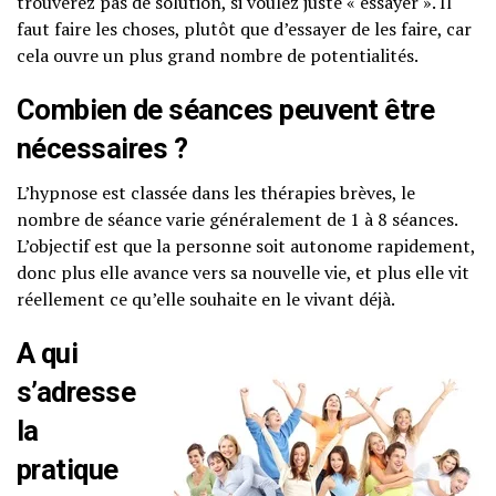
trouverez pas de solution, si voulez juste « essayer ». Il
faut faire les choses, plutôt que d’essayer de les faire, car
cela ouvre un plus grand nombre de potentialités.
Combien de séances peuvent être
nécessaires ?
L’hypnose est classée dans les thérapies brèves, le
nombre de séance varie généralement de 1 à 8 séances.
L’objectif est que la personne soit autonome rapidement,
donc plus elle avance vers sa nouvelle vie, et plus elle vit
réellement ce qu’elle souhaite en le vivant déjà.
A qui
s’adresse
la
pratique