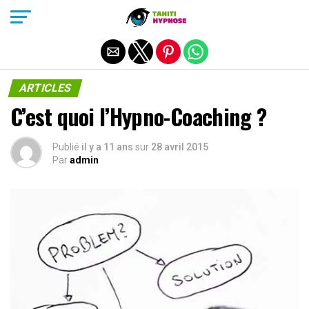
Quitter la version mobile
ARTICLES
C’est quoi l’Hypno-Coaching ?
Publié
il y a 11 ans
sur
28 avril 2015
Par
admin