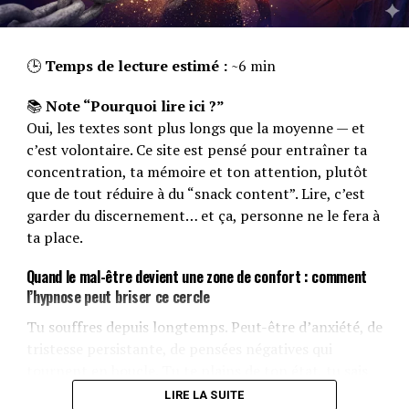
🕒
Temps de lecture estimé :
~6 min
📚
Note “Pourquoi lire ici ?”
Oui, les textes sont plus longs que la moyenne — et
c’est volontaire. Ce site est pensé pour entraîner ta
concentration, ta mémoire et ton attention, plutôt
que de tout réduire à du “snack content”. Lire, c’est
garder du discernement… et ça, personne ne le fera à
ta place.
Quand le mal-être devient une zone de confort : comment
l’hypnose peut briser ce cercle
Tu souffres depuis longtemps. Peut-être d’anxiété, de
tristesse persistante, de pensées négatives qui
tournent en boucle. Tu te plains de ton état, tu sais
que ça ne va pas, mais au fond… tu ne fais rien pour
LIRE LA SUITE