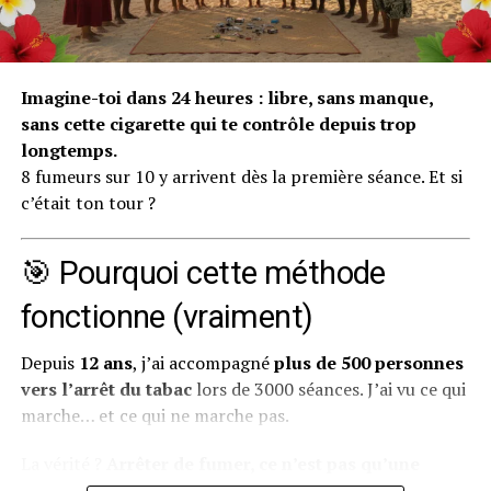
intérieures, celles que tu possèdes déjà mais que tu
n’arrives pas à mobiliser seul.
Pourquoi on s’habitue à aller
Imagine-toi dans 24 heures : libre, sans manque,
sans cette cigarette qui te contrôle depuis trop
mal (et pourquoi c’est
longtemps.
8 fumeurs sur 10 y arrivent dès la première séance. Et si
dangereux)
c’était ton tour ?
Notre cerveau est une machine d’adaptation
extraordinaire. Il cherche constamment à économiser
🎯 Pourquoi cette méthode
de l’énergie et à créer des automatismes. Quand tu vis
fonctionne (vraiment)
dans un état de mal-être prolongé — que ce soit de la
tristesse, de l’anxiété, de la colère ou du
Depuis
12 ans
, j’ai accompagné
plus de 500 personnes
découragement — ton cerveau finit par considérer
vers l’arrêt du tabac
lors de 3000 séances. J’ai vu ce qui
cet état comme “normal”. C’est ce qu’on appelle en
marche… et ce qui ne marche pas.
psychologie une
habitude émotionnelle
.
La vérité ?
Arrêter de fumer, ce n’est pas qu’une
Concrètement, voici comment ça fonctionne :
question de volonté.