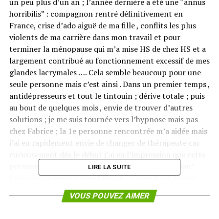
un peu plus d’un an ; l’année dernière a été une “annus
horribilis” : compagnon rentré définitivement en
France, crise d’ado aiguë de ma fille , conflits les plus
violents de ma carrière dans mon travail et pour
terminer la ménopause qui m’a mise HS de chez HS et a
largement contribué au fonctionnement excessif de mes
glandes lacrymales …. Cela semble beaucoup pour une
seule personne mais c’est ainsi . Dans un premier temps ,
antidépresseurs et tout le tintouin ; dérive totale ; puis
au bout de quelques mois , envie de trouver d’autres
solutions ; je me suis tournée vers l’hypnose mais pas
chez Fabrice ; la 1e personne rencontrée m’a aidée mais
j’ai eu rapidement envie de changer de thérapeute car
curieusement dés le début j’ai eu l’impression que cette
personne serait ou ferait simplement “la transition”.
LIRE LA SUITE
Puis ensuite séance avec Fabrice : il prend son temps ,
longue discussion, me garde presque 3 heures,
VOUS POUVEZ AIMER
m’annonce qu il faudra surement revenir et me dit de ne
rien attendre de cette séance , simplement d’observer