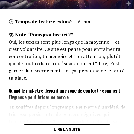
🕒
Temps de lecture estimé :
~6 min
📚
Note “Pourquoi lire ici ?”
Oui, les textes sont plus longs que la moyenne — et
c’est volontaire. Ce site est pensé pour entraîner ta
concentration, ta mémoire et ton attention, plutôt
que de tout réduire à du “snack content”. Lire, c’est
garder du discernement… et ça, personne ne le fera à
ta place.
Quand le mal-être devient une zone de confort : comment
l’hypnose peut briser ce cercle
Tu souffres depuis longtemps. Peut-être d’anxiété, de
tristesse persistante, de pensées négatives qui
tournent en boucle. Tu te plains de ton état, tu sais
que ça ne va pas, mais au fond… tu ne fais rien pour
LIRE LA SUITE