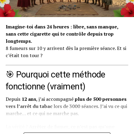
intérieures, celles que tu possèdes déjà mais que tu
n’arrives pas à mobiliser seul.
Pourquoi on s’habitue à aller
Imagine-toi dans 24 heures : libre, sans manque,
sans cette cigarette qui te contrôle depuis trop
mal (et pourquoi c’est
longtemps.
8 fumeurs sur 10 y arrivent dès la première séance. Et si
dangereux)
c’était ton tour ?
Notre cerveau est une machine d’adaptation
extraordinaire. Il cherche constamment à économiser
🎯 Pourquoi cette méthode
de l’énergie et à créer des automatismes. Quand tu vis
fonctionne (vraiment)
dans un état de mal-être prolongé — que ce soit de la
tristesse, de l’anxiété, de la colère ou du
Depuis
12 ans
, j’ai accompagné
plus de 500 personnes
découragement — ton cerveau finit par considérer
vers l’arrêt du tabac
lors de 3000 séances. J’ai vu ce qui
cet état comme “normal”. C’est ce qu’on appelle en
marche… et ce qui ne marche pas.
psychologie une
habitude émotionnelle
.
La vérité ?
Arrêter de fumer, ce n’est pas qu’une
Concrètement, voici comment ça fonctionne :
question de volonté.