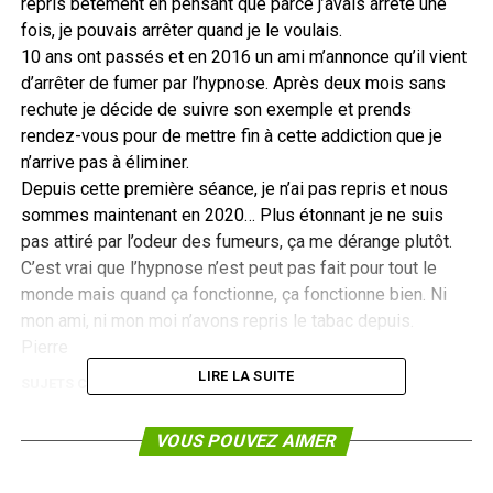
repris bêtement en pensant que parce j’avais arrêté une
fois, je pouvais arrêter quand je le voulais.
10 ans ont passés et en 2016 un ami m’annonce qu’il vient
d’arrêter de fumer par l’hypnose. Après deux mois sans
rechute je décide de suivre son exemple et prends
rendez-vous pour de mettre fin à cette addiction que je
n’arrive pas à éliminer.
Depuis cette première séance, je n’ai pas repris et nous
sommes maintenant en 2020… Plus étonnant je ne suis
pas attiré par l’odeur des fumeurs, ça me dérange plutôt.
C’est vrai que l’hypnose n’est peut pas fait pour tout le
monde mais quand ça fonctionne, ça fonctionne bien. Ni
mon ami, ni mon moi n’avons repris le tabac depuis.
Pierre
LIRE LA SUITE
SUJETS CONNEXES :
VOUS POUVEZ AIMER