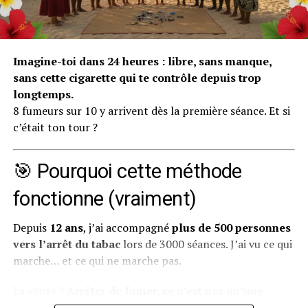
intérieures, celles que tu possèdes déjà mais que tu
n’arrives pas à mobiliser seul.
Pourquoi on s’habitue à aller
Imagine-toi dans 24 heures : libre, sans manque,
sans cette cigarette qui te contrôle depuis trop
mal (et pourquoi c’est
longtemps.
8 fumeurs sur 10 y arrivent dès la première séance. Et si
dangereux)
c’était ton tour ?
Notre cerveau est une machine d’adaptation
extraordinaire. Il cherche constamment à économiser
🎯 Pourquoi cette méthode
de l’énergie et à créer des automatismes. Quand tu vis
fonctionne (vraiment)
dans un état de mal-être prolongé — que ce soit de la
tristesse, de l’anxiété, de la colère ou du
Depuis
12 ans
, j’ai accompagné
plus de 500 personnes
découragement — ton cerveau finit par considérer
vers l’arrêt du tabac
lors de 3000 séances. J’ai vu ce qui
cet état comme “normal”. C’est ce qu’on appelle en
marche… et ce qui ne marche pas.
psychologie une
habitude émotionnelle
.
La vérité ?
Arrêter de fumer, ce n’est pas qu’une
Concrètement, voici comment ça fonctionne :
question de volonté.