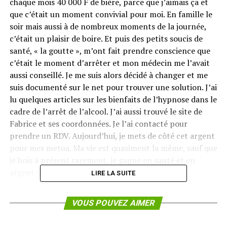
chaque mois 40 000 F de bière, parce que j’aimais ça et
que c’était un moment convivial pour moi. En famille le
soir mais aussi à de nombreux moments de la journée,
c’était un plaisir de boire. Et puis des petits soucis de
santé, « la goutte », m’ont fait prendre conscience que
c’était le moment d’arrêter et mon médecin me l’avait
aussi conseillé. Je me suis alors décidé à changer et me
suis documenté sur le net pour trouver une solution. J’ai
lu quelques articles sur les bienfaits de l’hypnose dans le
cadre de l’arrêt de l’alcool. J’ai aussi trouvé le site de
Fabrice et ses coordonnées. Je l’ai contacté pour
prendre un RDV. Aujourd’hui, je mets de côté cet argent
pour mes metua. Ma vie est quasiment la même, sauf que
je bois à présent rarement, je gagne en santé et en
argent 😉 Merci à l’hypnose de m’avoir aidé…
LIRE LA SUITE
SUJETS CONNEXES :
VOUS POUVEZ AIMER