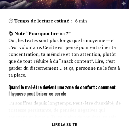
🕒
Temps de lecture estimé :
~6 min
📚
Note “Pourquoi lire ici ?”
Oui, les textes sont plus longs que la moyenne — et
c’est volontaire. Ce site est pensé pour entraîner ta
concentration, ta mémoire et ton attention, plutôt
que de tout réduire à du “snack content”. Lire, c’est
garder du discernement… et ça, personne ne le fera à
ta place.
Quand le mal-être devient une zone de confort : comment
l’hypnose peut briser ce cercle
Tu souffres depuis longtemps. Peut-être d’anxiété, de
tristesse persistante, de pensées négatives qui
tournent en boucle. Tu te plains de ton état, tu sais
que ça ne va pas, mais au fond… tu ne fais rien pour
LIRE LA SUITE