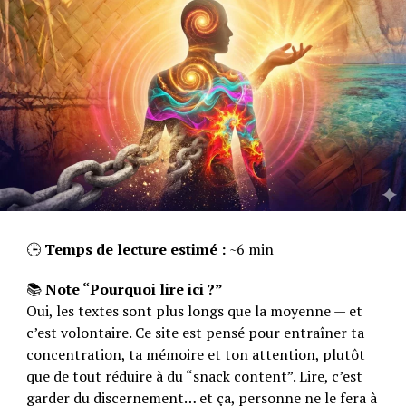
temps, je vis une période de changements et j’adore ça.
J’attendais cela depuis un bon moment et grâce à ta
séance d’hypnose tout baigne pour moi en ce moment.
Voilà Fabrice, je suis heureux de t’avoir écrit et je suis
encore plus heureux de constater la diminution voire
l’absence total de mes crises de colère. Merci encore…
SUJETS CONNEXES :
🕒
Temps de lecture estimé :
~6 min
📚
Note “Pourquoi lire ici ?”
Oui, les textes sont plus longs que la moyenne — et
c’est volontaire. Ce site est pensé pour entraîner ta
concentration, ta mémoire et ton attention, plutôt
que de tout réduire à du “snack content”. Lire, c’est
garder du discernement… et ça, personne ne le fera à