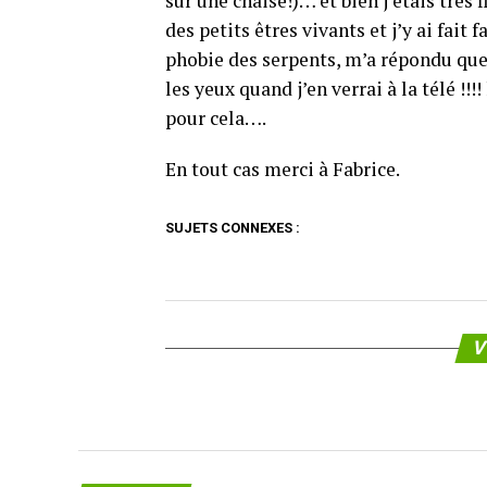
sur une chaise!)… et bien j’étais très
des petits êtres vivants et j’y ai fai
phobie des serpents, m’a répondu que
les yeux quand j’en verrai à la télé !!
pour cela….
En tout cas merci à Fabrice.
SUJETS CONNEXES :
V