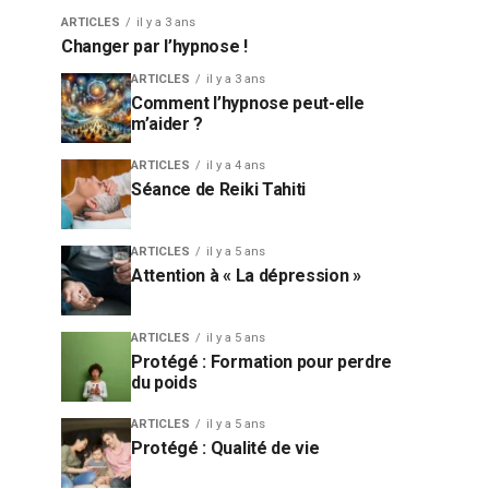
ARTICLES
il y a 3 ans
Changer par l’hypnose !
ARTICLES
il y a 3 ans
Comment l’hypnose peut-elle
m’aider ?
ARTICLES
il y a 4 ans
Séance de Reiki Tahiti
ARTICLES
il y a 5 ans
Attention à « La dépression »
ARTICLES
il y a 5 ans
Protégé : Formation pour perdre
du poids
ARTICLES
il y a 5 ans
Protégé : Qualité de vie