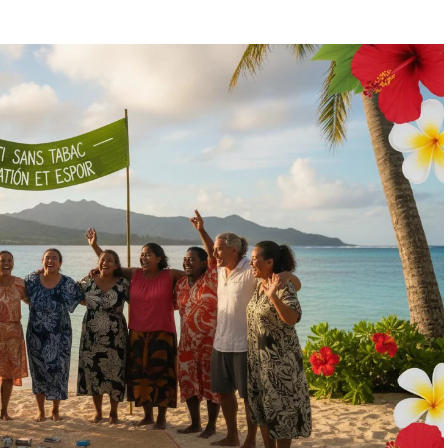
er mal (et pourquoi c’est
ion extraordinaire. Il cherche constamment à
utomatismes. Quand tu vis dans un état de mal-
e, de l’anxiété, de la colère ou du découragement
at comme “normal”. C’est ce qu’on appelle en
e
.
nne :
ronaux :
Chaque fois que tu penses “je suis nul”,
 tu renforces un chemin neuronal spécifique dans
ient une autoroute, la route par défaut que ton