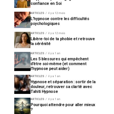
confiance en Soi
ARTICLES
il y a 12 mois
L’hypnose contre les difficultés
psychologiques
ARTICLES
il y a 12 mois
Libère-toi de ta phobie et retrouve
la sérénité
ARTICLES
il y a 1 an
Les 5 blessures qui empêchent
d’être soi-même (et comment
l’hypnose peut aider)
ARTICLES
il y a 1 an
Hypnose et séparation : sortir de la
douleur, retrouver sa clarté avec
Tahiti Hypnose
ARTICLES
il y a 1 an
Pourquoi attendre pour aller mieux
?