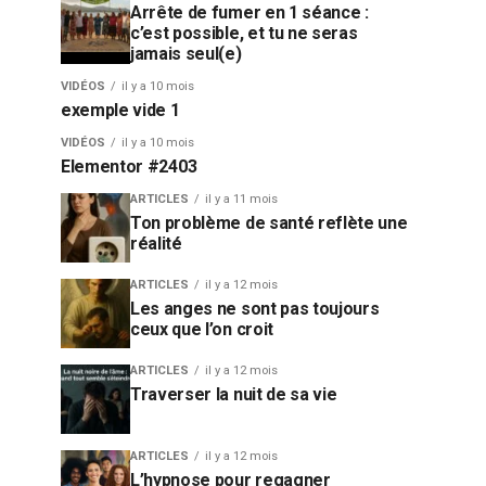
Arrête de fumer en 1 séance :
c’est possible, et tu ne seras
jamais seul(e)
VIDÉOS
il y a 10 mois
exemple vide 1
VIDÉOS
il y a 10 mois
Elementor #2403
ARTICLES
il y a 11 mois
Ton problème de santé reflète une
réalité
ARTICLES
il y a 12 mois
Les anges ne sont pas toujours
ceux que l’on croit
ARTICLES
il y a 12 mois
Traverser la nuit de sa vie
ARTICLES
il y a 12 mois
L’hypnose pour regagner