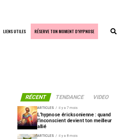
LIENS UTILES
RÉSERVE TON MOMENT D’HYPNOSE
RÉCENT
TENDANCE
VIDEO
ARTICLES
il y a 7 mois
L’hypnose éricksonienne : quand
l’inconscient devient ton meilleur
allié
ARTICLES
il y a 8 mois