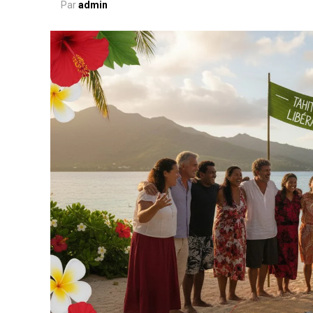
Par
admin
Pourquoi on s’habitue à all
dangereux)
Notre cerveau est une machine d’adaptat
économiser de l’énergie et à créer des a
être prolongé — que ce soit de la tristess
— ton cerveau finit par considérer cet ét
psychologie une
habitude émotionnell
Concrètement, voici comment ça fonctio
1. La répétition crée des circuits neu
“je n’y arriverai jamais”, “tout va mal”,
ton cerveau. Avec le temps, ce chemin dev
esprit emprunte automatiquement.