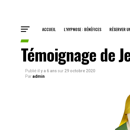
ACCUEIL
L’HYPNOSE : BÉNÉFICES
RÉSERVER U
Témoignage de Je
Publié
il y a 6 ans
sur
29 octobre 2020
Par
admin