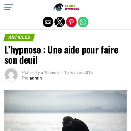
Quitter la version mobile
ARTICLES
L’hypnose : Une aide pour faire
son deuil
Publié
il y a 10 ans
sur
15 février 2016
Par
admin