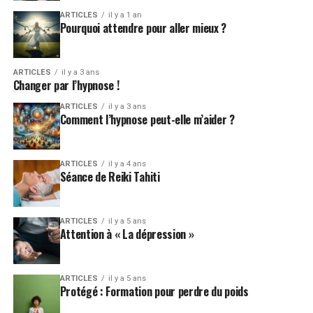
ARTICLES
il y a 1 an
Pourquoi attendre pour aller mieux ?
ARTICLES
il y a 3 ans
Changer par l’hypnose !
ARTICLES
il y a 3 ans
Comment l’hypnose peut-elle m’aider ?
ARTICLES
il y a 4 ans
Séance de Reiki Tahiti
ARTICLES
il y a 5 ans
Attention à « La dépression »
ARTICLES
il y a 5 ans
Protégé : Formation pour perdre du poids