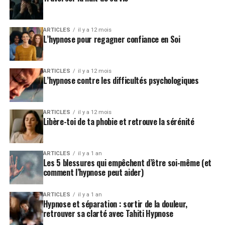
ARTICLES
il y a 12 mois
L’hypnose pour regagner confiance en Soi
ARTICLES
il y a 12 mois
L’hypnose contre les difficultés psychologiques
ARTICLES
il y a 12 mois
Libère-toi de ta phobie et retrouve la sérénité
ARTICLES
il y a 1 an
Les 5 blessures qui empêchent d’être soi-même (et
comment l’hypnose peut aider)
ARTICLES
il y a 1 an
Hypnose et séparation : sortir de la douleur,
retrouver sa clarté avec Tahiti Hypnose