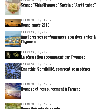
ARTICLES
il y a 7 ans
Séance “Chiap’Hypnose” Spéciale “Arrêt tabac”
ARTICLES
il y a 8 ans
Bonne année 2019
ARTICLES
il y a 9 ans
Améliorer ses performances sportives grâce à
l’hypnose
ARTICLES
il y a 9 ans
La séparation accompagné par l’hypnose
ARTICLES
il y a 9 ans
Empathie, Sensibilité, comment se protéger
ARTICLES
il y a 9 ans
Hypnose et ressourcement à Taravao
ARTICLES
il y a 9 ans
Hypnothérapie de couple