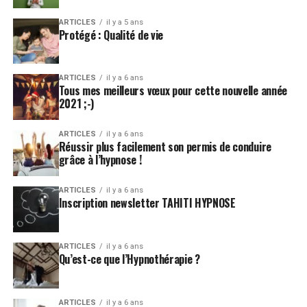
ARTICLES
il y a 5 ans
Protégé : Qualité de vie
ARTICLES
il y a 6 ans
Tous mes meilleurs vœux pour cette nouvelle année
2021 ;-)
ARTICLES
il y a 6 ans
Réussir plus facilement son permis de conduire
grâce à l’hypnose !
ARTICLES
il y a 6 ans
Inscription newsletter TAHITI HYPNOSE
ARTICLES
il y a 6 ans
Qu’est-ce que l’Hypnothérapie ?
ARTICLES
il y a 6 ans