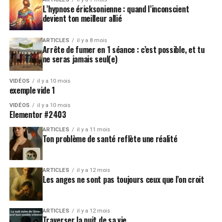
L’hypnose éricksonienne : quand l’inconscient
devient ton meilleur allié
ARTICLES
il y a 8 mois
Arrête de fumer en 1 séance : c’est possible, et tu
ne seras jamais seul(e)
VIDÉOS
il y a 10 mois
exemple vide 1
VIDÉOS
il y a 10 mois
Elementor #2403
ARTICLES
il y a 11 mois
Ton problème de santé reflète une réalité
ARTICLES
il y a 12 mois
Les anges ne sont pas toujours ceux que l’on croit
ARTICLES
il y a 12 mois
Traverser la nuit de sa vie