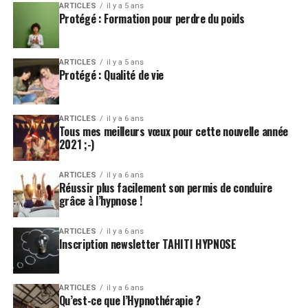
ARTICLES
il y a 5 ans
Protégé : Formation pour perdre du poids
ARTICLES
il y a 5 ans
Protégé : Qualité de vie
ARTICLES
il y a 6 ans
Tous mes meilleurs vœux pour cette nouvelle année
2021 ;-)
ARTICLES
il y a 6 ans
Réussir plus facilement son permis de conduire
grâce à l’hypnose !
ARTICLES
il y a 6 ans
Inscription newsletter TAHITI HYPNOSE
ARTICLES
il y a 6 ans
Qu’est-ce que l’Hypnothérapie ?