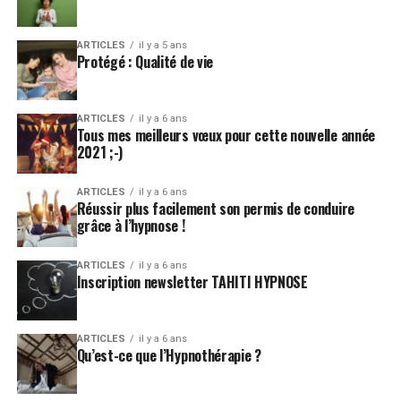
ARTICLES
il y a 5 ans
Protégé : Qualité de vie
ARTICLES
il y a 6 ans
Tous mes meilleurs vœux pour cette nouvelle année
2021 ;-)
ARTICLES
il y a 6 ans
Réussir plus facilement son permis de conduire
grâce à l’hypnose !
ARTICLES
il y a 6 ans
Inscription newsletter TAHITI HYPNOSE
ARTICLES
il y a 6 ans
Qu’est-ce que l’Hypnothérapie ?