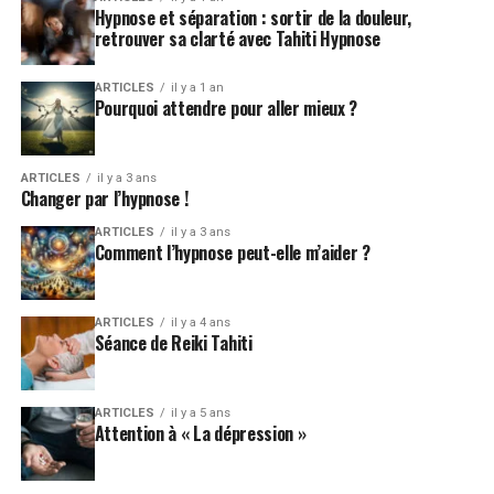
Hypnose et séparation : sortir de la douleur,
retrouver sa clarté avec Tahiti Hypnose
ARTICLES
il y a 1 an
Pourquoi attendre pour aller mieux ?
ARTICLES
il y a 3 ans
Changer par l’hypnose !
ARTICLES
il y a 3 ans
Comment l’hypnose peut-elle m’aider ?
ARTICLES
il y a 4 ans
Séance de Reiki Tahiti
ARTICLES
il y a 5 ans
Attention à « La dépression »