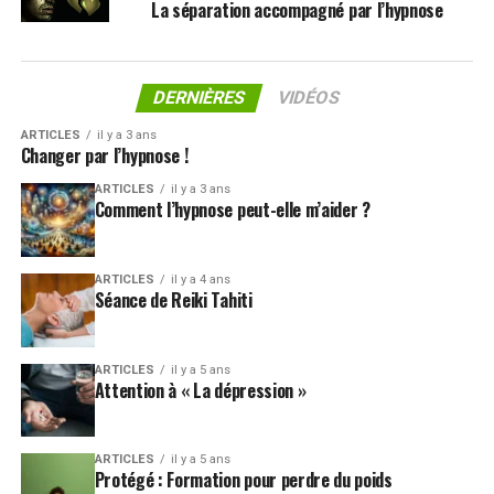
La séparation accompagné par l’hypnose
DERNIÈRES
VIDÉOS
ARTICLES
il y a 3 ans
Changer par l’hypnose !
ARTICLES
il y a 3 ans
Comment l’hypnose peut-elle m’aider ?
ARTICLES
il y a 4 ans
Séance de Reiki Tahiti
ARTICLES
il y a 5 ans
Attention à « La dépression »
ARTICLES
il y a 5 ans
Protégé : Formation pour perdre du poids