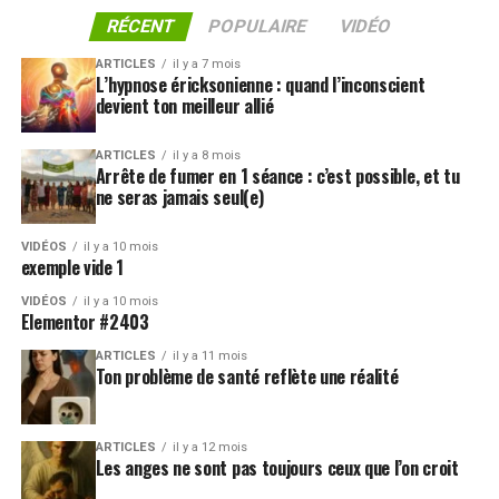
RÉCENT
POPULAIRE
VIDÉO
ARTICLES
il y a 7 mois
L’hypnose éricksonienne : quand l’inconscient
devient ton meilleur allié
ARTICLES
il y a 8 mois
Arrête de fumer en 1 séance : c’est possible, et tu
ne seras jamais seul(e)
VIDÉOS
il y a 10 mois
exemple vide 1
VIDÉOS
il y a 10 mois
Elementor #2403
ARTICLES
il y a 11 mois
Ton problème de santé reflète une réalité
ARTICLES
il y a 12 mois
Les anges ne sont pas toujours ceux que l’on croit