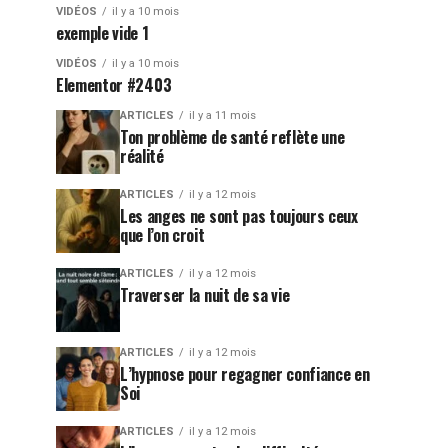
VIDÉOS
il y a 10 mois
exemple vide 1
VIDÉOS
il y a 10 mois
Elementor #2403
ARTICLES
il y a 11 mois
Ton problème de santé reflète une
réalité
ARTICLES
il y a 12 mois
Les anges ne sont pas toujours ceux
que l’on croit
ARTICLES
il y a 12 mois
Traverser la nuit de sa vie
ARTICLES
il y a 12 mois
L’hypnose pour regagner confiance en
Soi
ARTICLES
il y a 12 mois