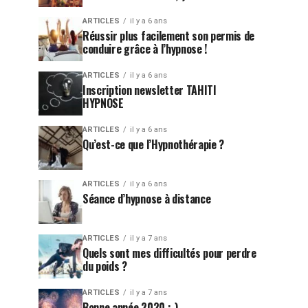
ARTICLES
il y a 6 ans
Réussir plus facilement son permis de
conduire grâce à l’hypnose !
ARTICLES
il y a 6 ans
Inscription newsletter TAHITI
HYPNOSE
ARTICLES
il y a 6 ans
Qu’est-ce que l’Hypnothérapie ?
ARTICLES
il y a 6 ans
Séance d’hypnose à distance
ARTICLES
il y a 7 ans
Quels sont mes difficultés pour perdre
du poids ?
ARTICLES
il y a 7 ans
Bonne année 2020 ;-)