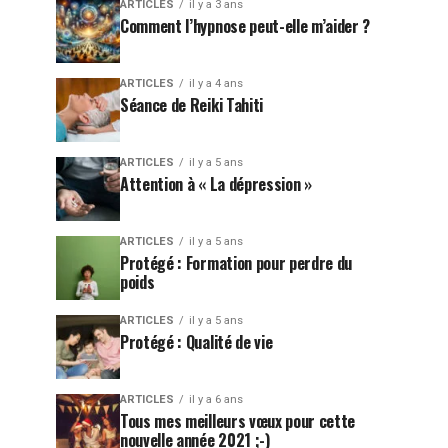
ARTICLES
il y a 3 ans
Comment l’hypnose peut-elle m’aider ?
ARTICLES
il y a 4 ans
Séance de Reiki Tahiti
ARTICLES
il y a 5 ans
Attention à « La dépression »
ARTICLES
il y a 5 ans
Protégé : Formation pour perdre du
poids
ARTICLES
il y a 5 ans
Protégé : Qualité de vie
ARTICLES
il y a 6 ans
Tous mes meilleurs vœux pour cette
nouvelle année 2021 ;-)