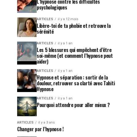
L’hypnose contre les difficultés
psychologiques
ARTICLES
il y a 12 mois
Libère-toi de ta phobie et retrouve la
sérénité
ARTICLES
il y a 1 an
Les 5 blessures qui empêchent d’être
soi-même (et comment l’hypnose peut
aider)
ARTICLES
il y a 1 an
Hypnose et séparation : sortir de la
douleur, retrouver sa clarté avec Tahiti
Hypnose
ARTICLES
il y a 1 an
Pourquoi attendre pour aller mieux ?
ARTICLES
il y a 3 ans
Changer par l’hypnose !