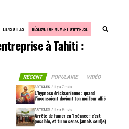
LIENS UTILES
RÉSERVE TON MOMENT D’HYPNOSE
treprise à Tahiti :
RÉCENT
POPULAIRE
VIDÉO
ARTICLES
il y a 7 mois
L’hypnose éricksonienne : quand
l’inconscient devient ton meilleur allié
ARTICLES
il y a 8 mois
Arrête de fumer en 1 séance : c’est
possible, et tu ne seras jamais seul(e)