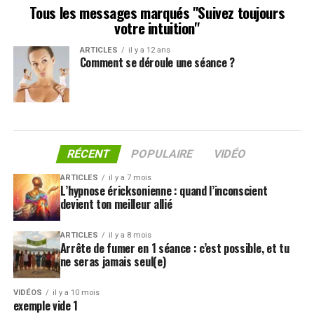
Tous les messages marqués "Suivez toujours
votre intuition"
ARTICLES
il y a 12 ans
Comment se déroule une séance ?
RÉCENT
POPULAIRE
VIDÉO
ARTICLES
il y a 7 mois
L’hypnose éricksonienne : quand l’inconscient
devient ton meilleur allié
ARTICLES
il y a 8 mois
Arrête de fumer en 1 séance : c’est possible, et tu
ne seras jamais seul(e)
VIDÉOS
il y a 10 mois
exemple vide 1