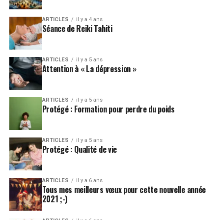
ARTICLES
il y a 4 ans
Séance de Reiki Tahiti
ARTICLES
il y a 5 ans
Attention à « La dépression »
ARTICLES
il y a 5 ans
Protégé : Formation pour perdre du poids
ARTICLES
il y a 5 ans
Protégé : Qualité de vie
ARTICLES
il y a 6 ans
Tous mes meilleurs vœux pour cette nouvelle année
2021 ;-)