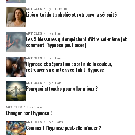
ARTICLES
il y a 12 mois
Libère-toi de ta phobie et retrouve la sérénité
ARTICLES
il y a 1 an
Les 5 blessures qui empêchent d’être soi-même (et
comment l’hypnose peut aider)
ARTICLES
il y a 1 an
Hypnose et séparation : sortir de la douleur,
retrouver sa clarté avec Tahiti Hypnose
ARTICLES
il y a 1 an
Pourquoi attendre pour aller mieux ?
ARTICLES
il y a 3 ans
Changer par l’hypnose !
ARTICLES
il y a 3 ans
Comment l’hypnose peut-elle m’aider ?