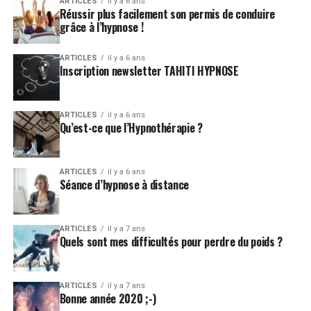
ARTICLES
il y a 6 ans
Réussir plus facilement son permis de conduire
grâce à l’hypnose !
ARTICLES
il y a 6 ans
Inscription newsletter TAHITI HYPNOSE
ARTICLES
il y a 6 ans
Qu’est-ce que l’Hypnothérapie ?
ARTICLES
il y a 6 ans
Séance d’hypnose à distance
ARTICLES
il y a 7 ans
Quels sont mes difficultés pour perdre du poids ?
ARTICLES
il y a 7 ans
Bonne année 2020 ;-)