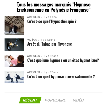
Tous les messages marqués "Hypnose
Éricksonienne en Polynésie Française"
ARTICLES
il y a 6 ans
Qu’est-ce que l’Hypnothérapie ?
VIDÉOS
il y a 12 ans
Arrêt du Tabac par l’hypnose
ARTICLES
il y a 12 ans
C’est quoi une hypnose ou un état hypnotique?
ARTICLES
il y a 12 ans
Qu’est-ce que l’hypnose conversationnelle ?
RÉCENT
POPULAIRE
VIDÉO