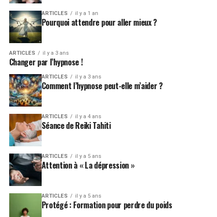
ARTICLES
il y a 1 an
Pourquoi attendre pour aller mieux ?
ARTICLES
il y a 3 ans
Changer par l’hypnose !
ARTICLES
il y a 3 ans
Comment l’hypnose peut-elle m’aider ?
ARTICLES
il y a 4 ans
Séance de Reiki Tahiti
ARTICLES
il y a 5 ans
Attention à « La dépression »
ARTICLES
il y a 5 ans
Protégé : Formation pour perdre du poids