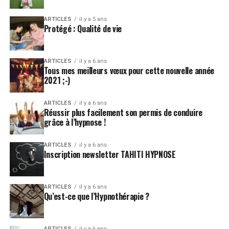
ARTICLES
il y a 5 ans
Protégé : Qualité de vie
ARTICLES
il y a 6 ans
Tous mes meilleurs vœux pour cette nouvelle année
2021 ;-)
ARTICLES
il y a 6 ans
Réussir plus facilement son permis de conduire
grâce à l’hypnose !
ARTICLES
il y a 6 ans
Inscription newsletter TAHITI HYPNOSE
ARTICLES
il y a 6 ans
Qu’est-ce que l’Hypnothérapie ?
ARTICLES
il y a 6 ans