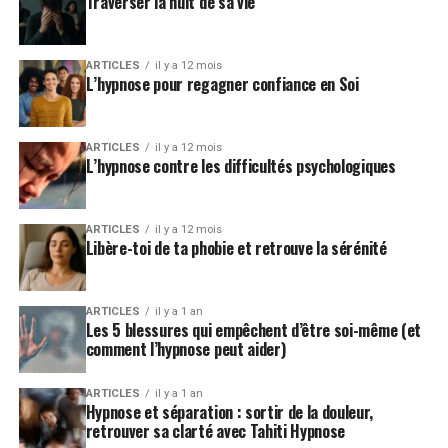
Traverser la nuit de sa vie
ARTICLES
il y a 12 mois
L’hypnose pour regagner confiance en Soi
ARTICLES
il y a 12 mois
L’hypnose contre les difficultés psychologiques
ARTICLES
il y a 12 mois
Libère-toi de ta phobie et retrouve la sérénité
ARTICLES
il y a 1 an
Les 5 blessures qui empêchent d’être soi-même (et
comment l’hypnose peut aider)
ARTICLES
il y a 1 an
Hypnose et séparation : sortir de la douleur,
retrouver sa clarté avec Tahiti Hypnose