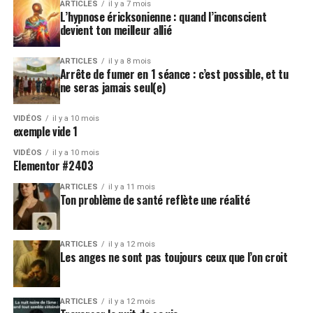
ARTICLES
il y a 7 mois
L’hypnose éricksonienne : quand l’inconscient
devient ton meilleur allié
ARTICLES
il y a 8 mois
Arrête de fumer en 1 séance : c’est possible, et tu
ne seras jamais seul(e)
VIDÉOS
il y a 10 mois
exemple vide 1
VIDÉOS
il y a 10 mois
Elementor #2403
ARTICLES
il y a 11 mois
Ton problème de santé reflète une réalité
ARTICLES
il y a 12 mois
Les anges ne sont pas toujours ceux que l’on croit
ARTICLES
il y a 12 mois