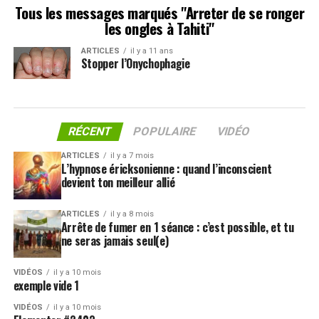
Tous les messages marqués "Arreter de se ronger
les ongles à Tahiti"
ARTICLES
il y a 11 ans
Stopper l’Onychophagie
RÉCENT
POPULAIRE
VIDÉO
ARTICLES
il y a 7 mois
L’hypnose éricksonienne : quand l’inconscient
devient ton meilleur allié
ARTICLES
il y a 8 mois
Arrête de fumer en 1 séance : c’est possible, et tu
ne seras jamais seul(e)
VIDÉOS
il y a 10 mois
exemple vide 1
VIDÉOS
il y a 10 mois