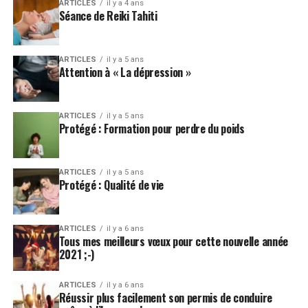
ARTICLES
il y a 4 ans
Séance de Reiki Tahiti
ARTICLES
il y a 5 ans
Attention à « La dépression »
ARTICLES
il y a 5 ans
Protégé : Formation pour perdre du poids
ARTICLES
il y a 5 ans
Protégé : Qualité de vie
ARTICLES
il y a 6 ans
Tous mes meilleurs vœux pour cette nouvelle année
2021 ;-)
ARTICLES
il y a 6 ans
Réussir plus facilement son permis de conduire