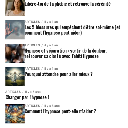
Libère-toi de ta phobie et retrouve la sérénité
ARTICLES
il y a 1 an
Les 5 blessures qui empêchent d’être soi-même (et
comment l’hypnose peut aider)
ARTICLES
il y a 1 an
Hypnose et séparation : sortir de la douleur,
retrouver sa clarté avec Tahiti Hypnose
ARTICLES
il y a 1 an
Pourquoi attendre pour aller mieux ?
ARTICLES
il y a 3 ans
Changer par l’hypnose !
ARTICLES
il y a 3 ans
Comment l’hypnose peut-elle m’aider ?