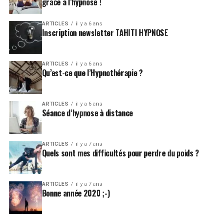
grâce à l’hypnose !
ARTICLES
il y a 6 ans
Inscription newsletter TAHITI HYPNOSE
ARTICLES
il y a 6 ans
Qu’est-ce que l’Hypnothérapie ?
ARTICLES
il y a 6 ans
Séance d’hypnose à distance
ARTICLES
il y a 7 ans
Quels sont mes difficultés pour perdre du poids ?
ARTICLES
il y a 7 ans
Bonne année 2020 ;-)