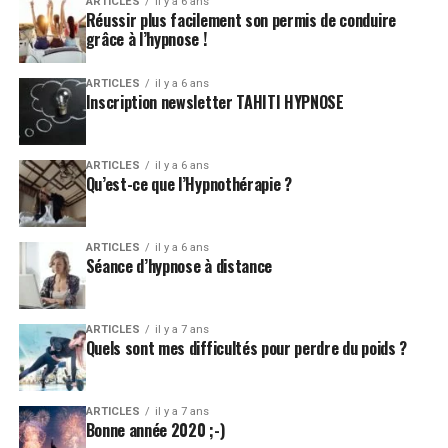
ARTICLES
il y a 6 ans
Réussir plus facilement son permis de conduire
grâce à l’hypnose !
ARTICLES
il y a 6 ans
Inscription newsletter TAHITI HYPNOSE
ARTICLES
il y a 6 ans
Qu’est-ce que l’Hypnothérapie ?
ARTICLES
il y a 6 ans
Séance d’hypnose à distance
ARTICLES
il y a 7 ans
Quels sont mes difficultés pour perdre du poids ?
ARTICLES
il y a 7 ans
Bonne année 2020 ;-)