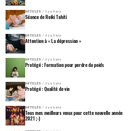
ARTICLES
il y a 4 ans
Séance de Reiki Tahiti
ARTICLES
il y a 5 ans
Attention à « La dépression »
ARTICLES
il y a 5 ans
Protégé : Formation pour perdre du poids
ARTICLES
il y a 5 ans
Protégé : Qualité de vie
ARTICLES
il y a 6 ans
Tous mes meilleurs vœux pour cette nouvelle année
2021 ;-)