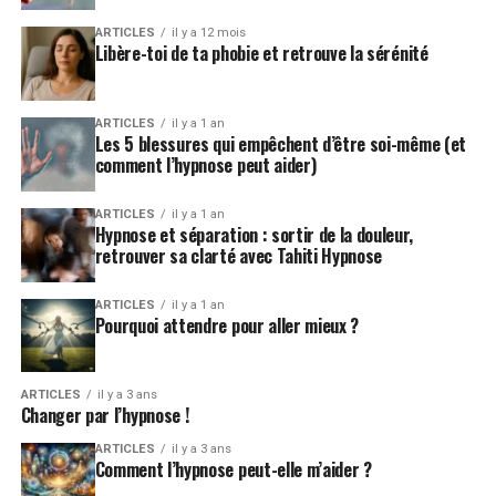
ARTICLES
il y a 12 mois
Libère-toi de ta phobie et retrouve la sérénité
ARTICLES
il y a 1 an
Les 5 blessures qui empêchent d’être soi-même (et
comment l’hypnose peut aider)
ARTICLES
il y a 1 an
Hypnose et séparation : sortir de la douleur,
retrouver sa clarté avec Tahiti Hypnose
ARTICLES
il y a 1 an
Pourquoi attendre pour aller mieux ?
ARTICLES
il y a 3 ans
Changer par l’hypnose !
ARTICLES
il y a 3 ans
Comment l’hypnose peut-elle m’aider ?