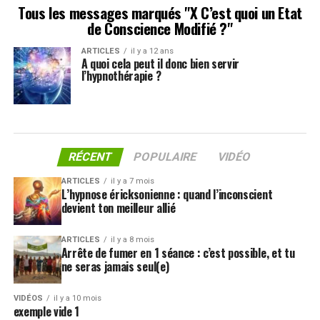
Tous les messages marqués "X C’est quoi un Etat
de Conscience Modifié ?"
ARTICLES
il y a 12 ans
A quoi cela peut il donc bien servir
l’hypnothérapie ?
RÉCENT
POPULAIRE
VIDÉO
ARTICLES
il y a 7 mois
L’hypnose éricksonienne : quand l’inconscient
devient ton meilleur allié
ARTICLES
il y a 8 mois
Arrête de fumer en 1 séance : c’est possible, et tu
ne seras jamais seul(e)
VIDÉOS
il y a 10 mois
exemple vide 1