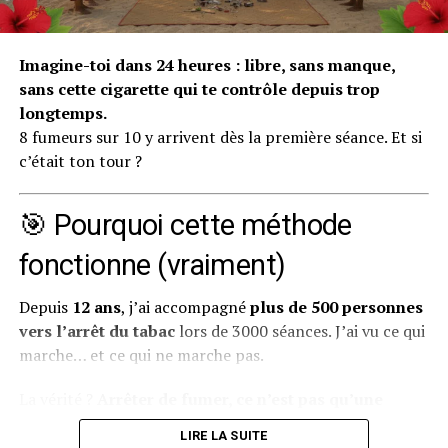
n’arrives pas à mobiliser seul.
Pourquoi on s’habitue à aller
Imagine-toi dans 24 heures : libre, sans manque,
sans cette cigarette qui te contrôle depuis trop
mal (et pourquoi c’est
longtemps.
8 fumeurs sur 10 y arrivent dès la première séance. Et si
dangereux)
c’était ton tour ?
Notre cerveau est une machine d’adaptation
extraordinaire. Il cherche constamment à économiser
🎯 Pourquoi cette méthode
de l’énergie et à créer des automatismes. Quand tu vis
fonctionne (vraiment)
dans un état de mal-être prolongé — que ce soit de la
tristesse, de l’anxiété, de la colère ou du
Depuis
12 ans
, j’ai accompagné
plus de 500 personnes
découragement — ton cerveau finit par considérer
vers l’arrêt du tabac
lors de 3000 séances. J’ai vu ce qui
cet état comme “normal”. C’est ce qu’on appelle en
marche… et ce qui ne marche pas.
psychologie une
habitude émotionnelle
.
La vérité ?
Arrêter de fumer, ce n’est pas qu’une
Concrètement, voici comment ça fonctionne :
question de volonté.
LIRE LA SUITE