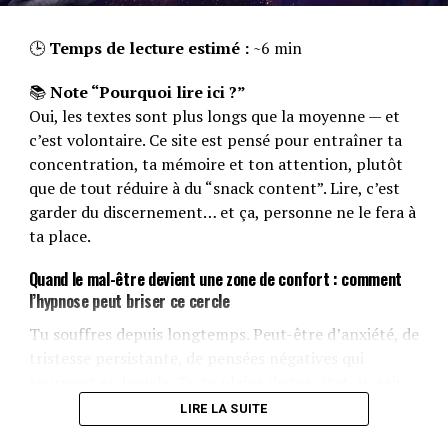
🕒
Temps de lecture estimé :
~6 min
📚
Note “Pourquoi lire ici ?”
Oui, les textes sont plus longs que la moyenne — et
c’est volontaire. Ce site est pensé pour entraîner ta
concentration, ta mémoire et ton attention, plutôt
que de tout réduire à du “snack content”. Lire, c’est
garder du discernement… et ça, personne ne le fera à
ta place.
Quand le mal-être devient une zone de confort : comment
l’hypnose peut briser ce cercle
Tu souffres depuis longtemps. Peut-être d’anxiété, de
tristesse persistante, de pensées négatives qui
tournent en boucle. Tu te plains de ton état, tu sais
que ça ne va pas, mais au fond… tu ne fais rien pour
LIRE LA SUITE
changer. Pourquoi ? Parce que ton inconfort est