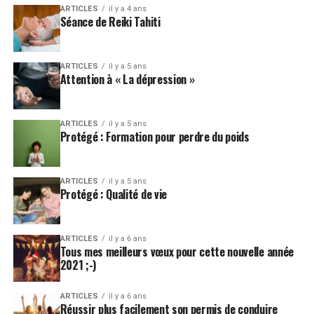
ARTICLES
il y a 4 ans
Séance de Reiki Tahiti
ARTICLES
il y a 5 ans
Attention à « La dépression »
ARTICLES
il y a 5 ans
Protégé : Formation pour perdre du poids
ARTICLES
il y a 5 ans
Protégé : Qualité de vie
ARTICLES
il y a 6 ans
Tous mes meilleurs vœux pour cette nouvelle année
2021 ;-)
ARTICLES
il y a 6 ans
Réussir plus facilement son permis de conduire