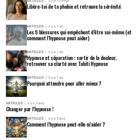
ARTICLES
il y a 12 mois
Libère-toi de ta phobie et retrouve la sérénité
ARTICLES
il y a 1 an
Les 5 blessures qui empêchent d’être soi-même (et
comment l’hypnose peut aider)
ARTICLES
il y a 1 an
Hypnose et séparation : sortir de la douleur,
retrouver sa clarté avec Tahiti Hypnose
ARTICLES
il y a 1 an
Pourquoi attendre pour aller mieux ?
ARTICLES
il y a 3 ans
Changer par l’hypnose !
ARTICLES
il y a 3 ans
Comment l’hypnose peut-elle m’aider ?