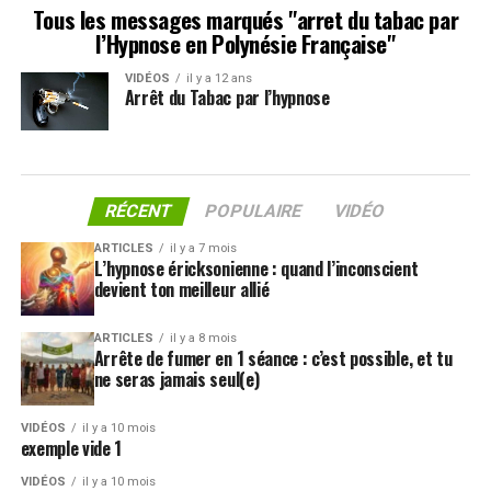
Tous les messages marqués "arret du tabac par
l’Hypnose en Polynésie Française"
VIDÉOS
il y a 12 ans
Arrêt du Tabac par l’hypnose
RÉCENT
POPULAIRE
VIDÉO
ARTICLES
il y a 7 mois
L’hypnose éricksonienne : quand l’inconscient
devient ton meilleur allié
ARTICLES
il y a 8 mois
Arrête de fumer en 1 séance : c’est possible, et tu
ne seras jamais seul(e)
VIDÉOS
il y a 10 mois
exemple vide 1
VIDÉOS
il y a 10 mois