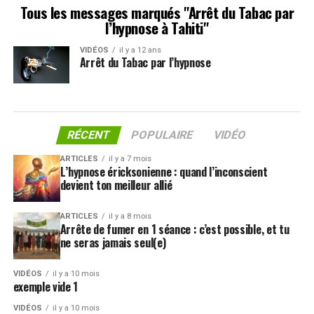
Tous les messages marqués "Arrêt du Tabac par
l’hypnose à Tahiti"
VIDÉOS
il y a 12 ans
Arrêt du Tabac par l’hypnose
RÉCENT
POPULAIRE
VIDÉO
ARTICLES
il y a 7 mois
L’hypnose éricksonienne : quand l’inconscient
devient ton meilleur allié
ARTICLES
il y a 8 mois
Arrête de fumer en 1 séance : c’est possible, et tu
ne seras jamais seul(e)
VIDÉOS
il y a 10 mois
exemple vide 1
VIDÉOS
il y a 10 mois