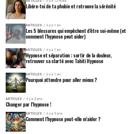
ARTICLES
il y a 12 mois
Libère-toi de ta phobie et retrouve la sérénité
ARTICLES
il y a 1 an
Les 5 blessures qui empêchent d’être soi-même (et
comment l’hypnose peut aider)
ARTICLES
il y a 1 an
Hypnose et séparation : sortir de la douleur,
retrouver sa clarté avec Tahiti Hypnose
ARTICLES
il y a 1 an
Pourquoi attendre pour aller mieux ?
ARTICLES
il y a 3 ans
Changer par l’hypnose !
ARTICLES
il y a 3 ans
Comment l’hypnose peut-elle m’aider ?