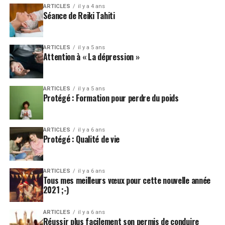
ARTICLES
il y a 4 ans
Séance de Reiki Tahiti
ARTICLES
il y a 5 ans
Attention à « La dépression »
ARTICLES
il y a 5 ans
Protégé : Formation pour perdre du poids
ARTICLES
il y a 6 ans
Protégé : Qualité de vie
ARTICLES
il y a 6 ans
Tous mes meilleurs vœux pour cette nouvelle année
2021 ;-)
ARTICLES
il y a 6 ans
Réussir plus facilement son permis de conduire