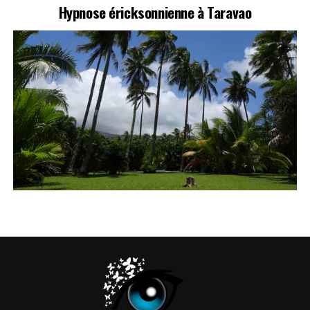
Hypnose éricksonnienne à Taravao